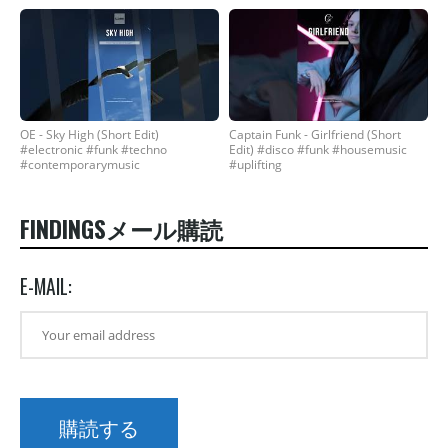
OE - Sky High (Short Edit)
Captain Funk - Girlfriend (Short
#electronic #funk #techno
Edit) #disco #funk #housemusic
#contemporarymusic
#uplifting
FINDINGSメール購読
E-MAIL: