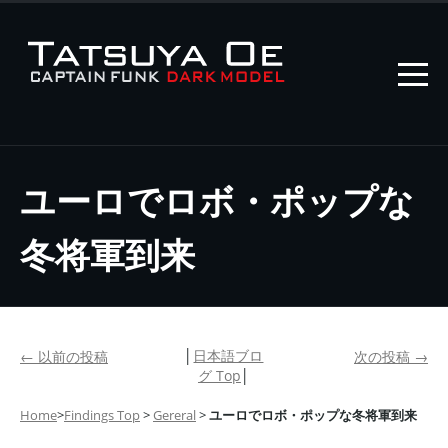
ユーロでロボ・ポップな
冬将軍到来
│
日本語ブロ
←
以前の投稿
次の投稿
→
グ Top
│
Home
>
Findings Top
>
Gereral
>
ユーロでロボ・ポップな冬将軍到来