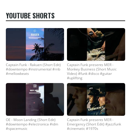
YOUTUBE SHORTS
Captain Funk - Rakuen (Short Edit)
Captain Funk presents MER -
#downtempo #instrumental #rnb
Monkey Business (Short Music
#mellowbeats
Video) #funk #disco #guitar
#uplifting
OE - Moon Landing (Short Edit)
Captain Funk presents MER -
#downtempo #electronica #idm
Emergency (Short Edit) #jazzfunk
#spacemusic
#cinematic #1970s