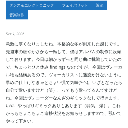
ダンス＆エレクトロニック
フェイバリット
近況
音楽制作
Dec 1, 2006
急激に寒くなりましたね。本格的な冬が到来した感じです。
先週末の賑やかさから一転して、僕はアルバムの制作に没頭
しております。今日は朝からずっと同じ曲に挑戦していたの
で、ちょっとひと休み findings なのですが、今回はヴォーカ
ル物も結構あるので、ヴォーカリストに迷惑かけないように
早めに仕上げなきゃとちょい慌て気味(^-^;)。いざとなったら
自分で歌いますけど（笑）、ってもう歌ってるんですけど
ね。今回はヴォコーダーなんざのギミックなしで行きます、
いや…やっぱりギミックありもあります（弱気、爆）。これ
からもちょこちょこ進捗状況をお知らせしますので、覗いて
やって下さい。