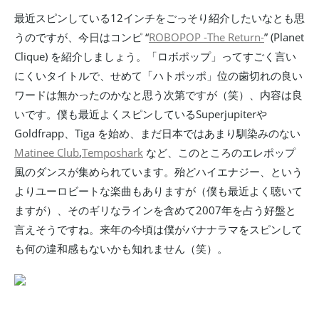
最近スピンしている12インチをごっそり紹介したいなとも思
うのですが、今日はコンピ “
ROBOPOP -The Return-
” (Planet
Clique) を紹介しましょう。「ロボポップ」ってすごく言い
にくいタイトルで、せめて「ハトポッポ」位の歯切れの良い
ワードは無かったのかなと思う次第ですが（笑）、内容は良
いです。僕も最近よくスピンしているSuperjupiterや
Goldfrapp、Tiga を始め、まだ日本ではあまり馴染みのない
Matinee Club
,
Temposhark
など、このところのエレポップ
風のダンスが集められています。殆どハイエナジー、という
よりユーロビートな楽曲もありますが（僕も最近よく聴いて
ますが）、そのギリなラインを含めて2007年を占う好盤と
言えそうですね。来年の今頃は僕がバナナラマをスピンして
も何の違和感もないかも知れません（笑）。