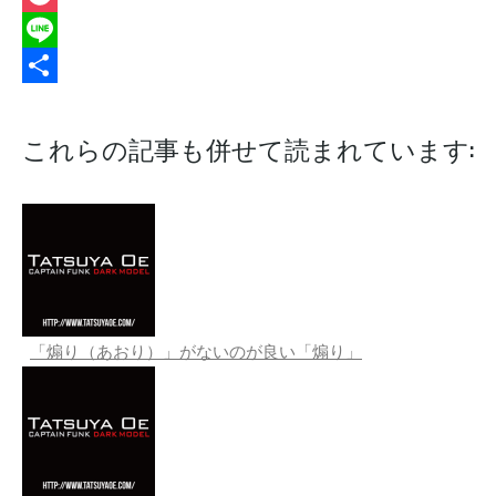
Pocket
Line
共
有
これらの記事も併せて読まれています:
「煽り（あおり）」がないのが良い「煽り」