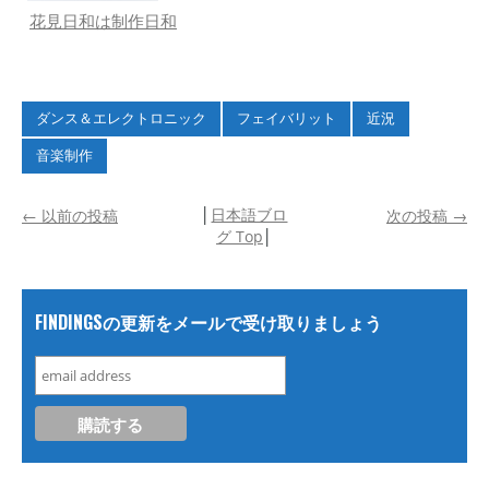
花見日和は制作日和
ダンス＆エレクトロニック
フェイバリット
近況
音楽制作
│
日本語ブロ
←
以前の投稿
次の投稿
→
グ Top
│
FINDINGSの更新をメールで受け取りましょう