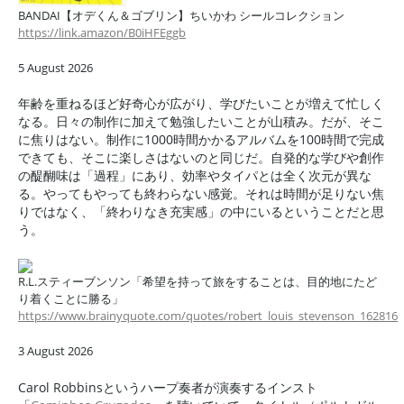
BANDAI【オデくん＆ゴブリン】ちいかわ シールコレクション
https://link.amazon/B0iHFEggb
5 August 2026
年齢を重ねるほど好奇心が広がり、学びたいことが増えて忙しく
なる。日々の制作に加えて勉強したいことが山積み。だが、そこ
に焦りはない。制作に1000時間かかるアルバムを100時間で完成
できても、そこに楽しさはないのと同じだ。自発的な学びや創作
の醍醐味は「過程」にあり、効率やタイパとは全く次元が異な
る。やってもやっても終わらない感覚。それは時間が足りない焦
りではなく、「終わりなき充実感」の中にいるということだと思
う。
R.L.スティーブンソン「希望を持って旅をすることは、目的地にたど
り着くことに勝る」
https://www.brainyquote.com/quotes/robert_louis_stevenson_162816
3 August 2026
Carol Robbinsというハープ奏者が演奏するインスト