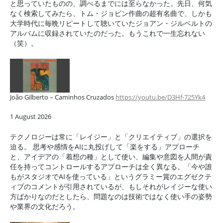
と思っていたものの、調べるまでには至らなかった。先日、何気
なく検索してみたら、トム・ジョビン作曲の超有名曲で、しかも
大学時代に毎晩リピートして聴いていたジョアン・ジルベルトの
アルバムに収録されていたのだった。もうこれで一生忘れない
（笑）。
João Gilberto – Caminhos Cruzados
https://youtu.be/D3Hf-725Yk4
1 August 2026
テクノロジーは常に「レイジー」と「クリエイティブ」の選択を
迫る。 思考や感情をAIに丸投げして「楽をする」アプローチ
と、アイデアの「着想の種」として使い、編集や意図を人間が責
任を持ってコントロールするアプローチは全く異なる。「今や誰
もがスタジオでAIを使っている」というグラミー賞のエグゼクテ
ィブのコメントが引用されているが、もしそれがレイジーな使い
方ばかりなのだとしたら、問題なのは技術ではなく使い手の姿勢
や業界の文化だろう。