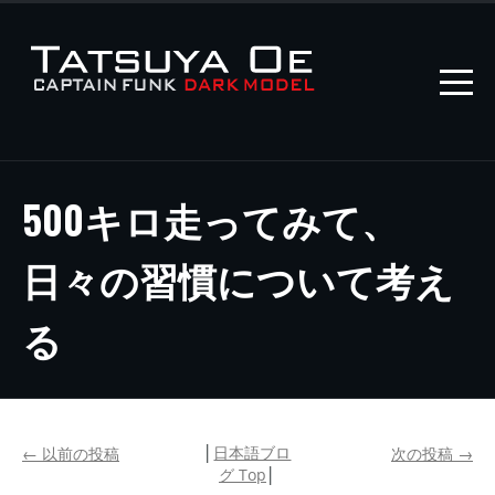
500キロ走ってみて、
日々の習慣について考え
る
│
日本語ブロ
←
以前の投稿
次の投稿
→
グ Top
│