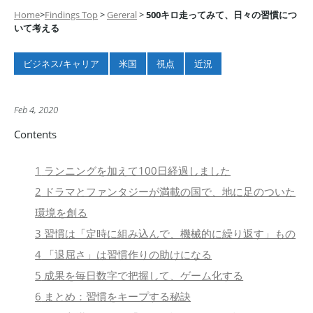
Home
>
Findings Top
>
Gereral
>
500キロ走ってみて、日々の習慣につ
いて考える
ビジネス/キャリア
米国
視点
近況
Feb 4, 2020
Contents
1
ランニングを加えて100日経過しました
2
ドラマとファンタジーが満載の国で、地に足のついた
環境を創る
3
習慣は「定時に組み込んで、機械的に繰り返す」もの
4
「退屈さ」は習慣作りの助けになる
5
成果を毎日数字で把握して、ゲーム化する
6
まとめ：習慣をキープする秘訣