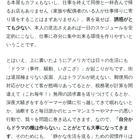
る本屋もカフェもないし、仕事を終えて同僚と一杯呑んで帰
るお店もありません（家族や配偶者のいる人が仕事帰りに寄
り道をすることはまずありません）。裏を返せば、
誘惑がと
ても少ない
。本人の意志さえあれば一日のスケジュールを安
定的にこなし、仕事に存分に集中出来る環境を作りやすいと
いうことです。
とはいえ、上に書いたようにアメリカでは日々の生活にも
「ドラマ（事件、騒動、いざこざ）」が起こりがちです。街
は退屈極まりない反面、人はトラブルが絶えない。郵便局の
対応がひどくて客が怒鳴りあってるとか、税務署が計算を間
違えて（これ毎年！）無用の請求書を送りつけてくるとか、
深夜大騒ぎをするゲーマーが隣に引っ越してきて眠れないと
か、油断すると毎日誰かのヒューマンエラーやマナーの悪い
行動で、我々を問題に巻き込んできます。なので、
「自分か
らドラマの種は作らない」ことがとても大事になってきま
す
。そのためにも、「静かな生活を送る」ための習慣作りは