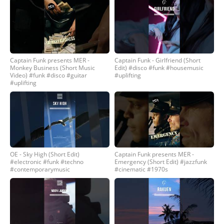
Captain Funk presents MER -
Captain Funk - Girlfriend (Short
Monkey Business (Short Music
Edit) #disco #funk #housemusic
Video) #funk #disco #guitar
#uplifting
#uplifting
OE - Sky High (Short Edit)
Captain Funk presents MER -
#electronic #funk #techno
Emergency (Short Edit) #jazzfunk
#contemporarymusic
#cinematic #1970s