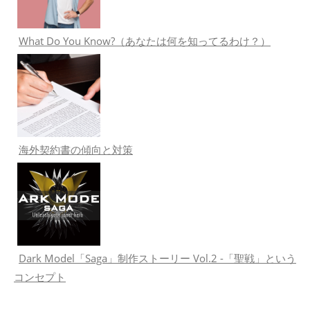
What Do You Know?（あなたは何を知ってるわけ？）
海外契約書の傾向と対策
Dark Model「Saga」制作ストーリー Vol.2 -「聖戦」という
コンセプト