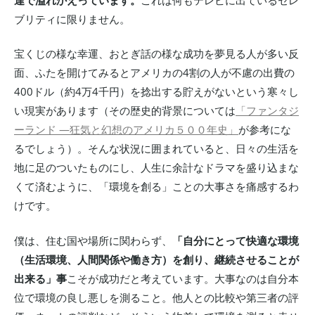
ブリティに限りません。
宝くじの様な幸運、おとぎ話の様な成功を夢見る人が多い反
面、ふたを開けてみるとアメリカの4割の人が不慮の出費の
400ドル（約4万4千円）を捻出する貯えがないという寒々し
い現実があります（その歴史的背景については
「ファンタジ
ーランド ―狂気と幻想のアメリカ５００年史」
が参考にな
るでしょう）。そんな状況に囲まれていると、日々の生活を
地に足のついたものにし、人生に余計なドラマを盛り込まな
くて済むように、「環境を創る」ことの大事さを痛感するわ
けです。
僕は、住む国や場所に関わらず、
「自分にとって快適な環境
（生活環境、人間関係や働き方）を創り、継続させることが
出来る」事
こそが成功だと考えています。大事なのは自分本
位で環境の良し悪しを測ること。他人との比較や第三者の評