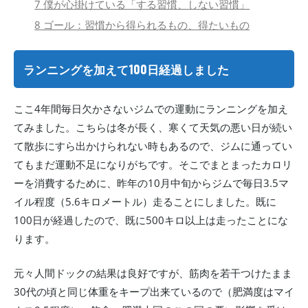
7
僕が心掛けている「する習慣、しない習慣」
8
ゴール：習慣から得られるもの、得たいもの
ランニングを加えて100日経過しました
ここ4年間毎日欠かさないジムでの運動にランニングを加え
てみました。こちらは冬が長く、寒くて天気の悪い日が続い
て散歩にすら出かけられない時もあるので、ジムに通ってい
てもまだ運動不足になりがちです。そこでまとまったカロリ
ーを消費するために、昨年の10月中旬からジムで毎日3.5マ
イル程度（5.6キロメートル）走ることにしました。既に
100日が経過したので、既に500キロ以上は走ったことにな
ります。
元々人間ドックの結果は良好ですが、筋肉を若干つけたまま
30代の頃と同じ体重をキープ出来ているので（肥満度はマイ