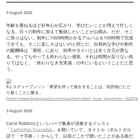
5 August 2026
年齢を重ねるほど好奇心が広がり、学びたいことが増えて忙しく
なる。日々の制作に加えて勉強したいことが山積み。だが、そこ
に焦りはない。制作に1000時間かかるアルバムを100時間で完成
できても、そこに楽しさはないのと同じだ。自発的な学びや創作
の醍醐味は「過程」にあり、効率やタイパとは全く次元が異な
る。やってもやっても終わらない感覚。それは時間が足りない焦
りではなく、「終わりなき充実感」の中にいるということだと思
う。
R.L.スティーブンソン「希望を持って旅をすることは、目的地にたど
り着くことに勝る」
https://www.brainyquote.com/quotes/robert_louis_stevenson_162816
3 August 2026
Carol Robbinsというハープ奏者が演奏するインスト
「
Caminhos Cruzados
」を聴いていて、タイトル（ポルトガル
語で「十字路」）からして、以前どこかで聴いたことがある曲だ