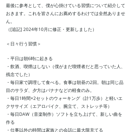
最後に参考として、僕が心掛けている習慣について紹介して
おきます。これを皆さんにお薦めするわけでは全然ありませ
ん。
（[追記] 2024年10月に修正・更新しました）
＜日々行う習慣＞
・平日は朝6時に起きる
・飲酒、喫煙はしない（僕がまだ喫煙者だと思っていた人、
残念でした）
・毎日家で調理して食べる。食事は朝昼の2回。朝は同じ品
目のサラダ、夕方はバナナなどの軽食のみ。
・毎日1時間×2セットのウォーキング（計1万歩）と軽いエ
クササイズ（エアロバイク、腕立て、ストレッチ等）
・毎日DAW（音楽制作）ソフトを立ち上げて、新しい曲を
作る
・仕事以外の時間は家族との会話に最大限充てる