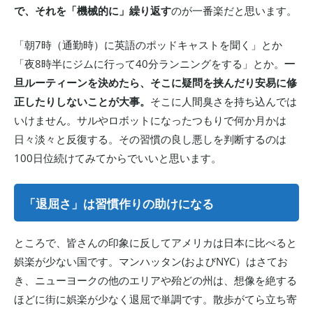
で、それを「機械的に」繰り返す
のが一番楽だと思います。
「朝7時（通勤時）に英語のポッドキャストを聞く」とか
「夜8時半にジムに行って40分ランニングをする」とか。
一
旦ルーティーンを決めたら、そこに疑問を挟んだり安易に修
正したりしないことが大事。
そこに人間臭さを持ち込んでは
いけません。サルやロボットになったつもりで何か月かは
日々淡々と反復する。その習慣の良し悪しを判断するのは
100日位続けてみてからでいいと思います。
「退屈さ」は習慣作りの助けになる
ところで、皆さんの印象に反してアメリカは日本に比べると
娯楽が少ない国です。マンハッタン(およびNYC）はさてお
き、ニューヨークの他のエリアや殆どの州は、想像を絶する
ほどに街に娯楽が少なく退屈で単調です。散歩がてら立ち寄