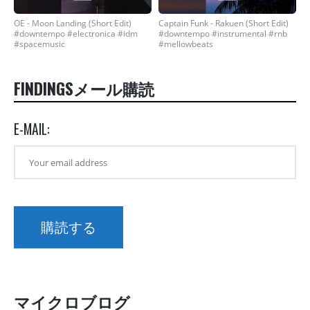
OE - Moon Landing (Short Edit)
Captain Funk - Rakuen (Short Edit)
#downtempo #electronica #idm
#downtempo #instrumental #rnb
#spacemusic
#mellowbeats
FINDINGSメール購読
E-MAIL:
マイクロブログ