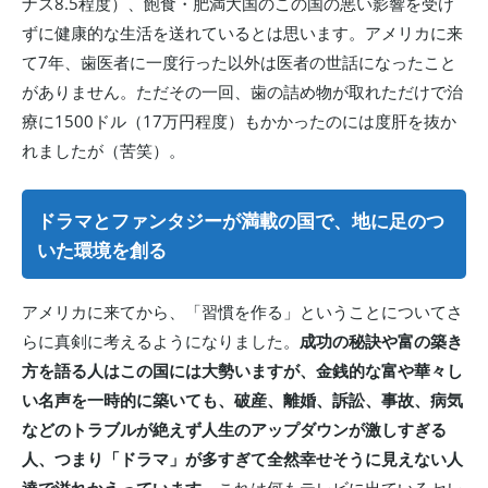
ナス8.5程度）、飽食・肥満大国のこの国の悪い影響を受け
ずに健康的な生活を送れているとは思います。アメリカに来
て7年、歯医者に一度行った以外は医者の世話になったこと
がありません。ただその一回、歯の詰め物が取れただけで治
療に1500ドル（17万円程度）もかかったのには度肝を抜か
れましたが（苦笑）。
ドラマとファンタジーが満載の国で、地に足のつ
いた環境を創る
アメリカに来てから、「習慣を作る」ということについてさ
らに真剣に考えるようになりました。
成功の秘訣や富の築き
方を語る人はこの国には大勢いますが、金銭的な富や華々し
い名声を一時的に築いても、破産、離婚、訴訟、事故、病気
などのトラブルが絶えず人生のアップダウンが激しすぎる
人、つまり「ドラマ」が多すぎて全然幸せそうに見えない人
達で溢れかえっています。
これは何もテレビに出ているセレ