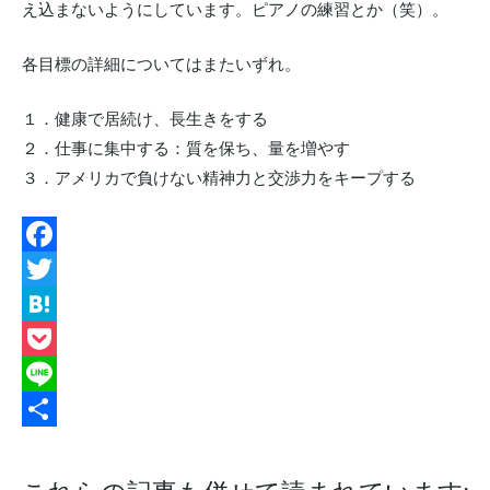
え込まないようにしています。ピアノの練習とか（笑）。
各目標の詳細についてはまたいずれ。
１．健康で居続け、長生きをする
２．仕事に集中する：質を保ち、量を増やす
３．アメリカで負けない精神力と交渉力をキープする
Facebook
Twitter
Hatena
Pocket
Line
共
有