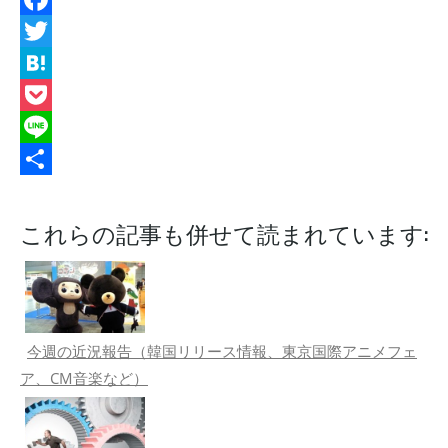
Facebook
Twitter
Hatena
Pocket
Line
共
有
これらの記事も併せて読まれています:
今週の近況報告（韓国リリース情報、東京国際アニメフェ
ア、CM音楽など）