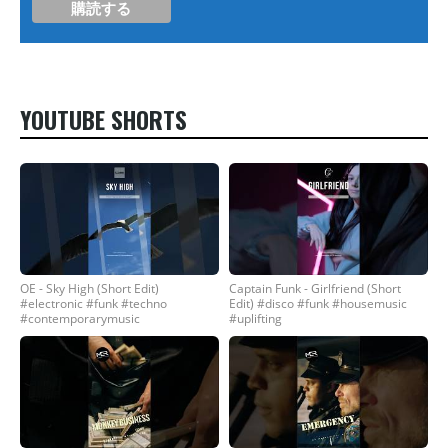
YOUTUBE SHORTS
OE - Sky High (Short Edit)
Captain Funk - Girlfriend (Short
#electronic #funk #techno
Edit) #disco #funk #housemusic
#contemporarymusic
#uplifting