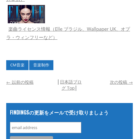
楽曲ライセンス情報（Elle ブラジル、Wallpaper UK、オプ
ラ・ウィンフリーなど）
CM音楽
音楽制作
│
日本語ブロ
←
以前の投稿
次の投稿
→
グ Top
│
FINDINGSの更新をメールで受け取りましょう