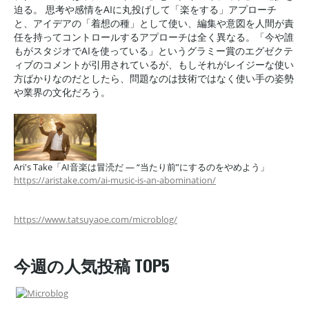
迫る。 思考や感情をAIに丸投げして「楽をする」アプローチ
と、アイデアの「着想の種」として使い、編集や意図を人間が責
任を持ってコントロールするアプローチは全く異なる。「今や誰
もがスタジオでAIを使っている」というグラミー賞のエグゼクテ
ィブのコメントが引用されているが、もしそれがレイジーな使い
方ばかりなのだとしたら、問題なのは技術ではなく使い手の姿勢
や業界の文化だろう。
Ari's Take「AI音楽は冒涜だ — “当たり前”にするのをやめよう」
https://aristake.com/ai-music-is-an-abomination/
https://www.tatsuyaoe.com/microblog/
今週の人気投稿 TOP5