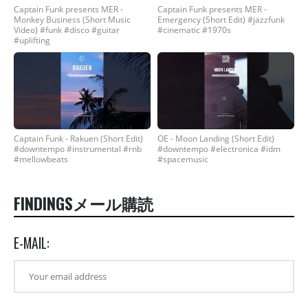
Captain Funk presents MER -
Captain Funk presents MER -
Monkey Business (Short Music
Emergency (Short Edit) #jazzfunk
Video) #funk #disco #guitar
#cinematic #1970s
#uplifting
Captain Funk - Rakuen (Short Edit)
OE - Moon Landing (Short Edit)
#downtempo #instrumental #rnb
#downtempo #electronica #idm
#mellowbeats
#spacemusic
FINDINGSメール購読
E-MAIL: