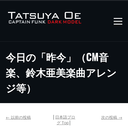
今日の「昨今」（CM音
楽、鈴木亜美楽曲アレン
ジ等）
│
日本語ブロ
←
以前の投稿
次の投稿
→
グ Top
│