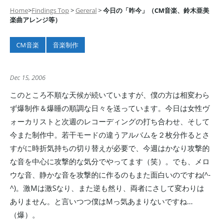
Home
>
Findings Top
>
Gereral
>
今日の「昨今」（CM音楽、鈴木亜美
楽曲アレンジ等）
CM音楽
音楽制作
Dec 15, 2006
このところ不順な天候が続いていますが、僕の方は相変わら
ず爆制作＆爆睡の順調な日々を送っています。今日は女性ヴ
ォーカリストと次週のレコーディングの打ち合わせ、そして
今また制作中。若干モードの違うアルバムを２枚分作るとさ
すがに時折気持ちの切り替えが必要で、今週はかなり攻撃的
な音を中心に攻撃的な気分でやってます（笑）。でも、メロ
ウな音、静かな音を攻撃的に作るのもまた面白いのですね(^-
^)。激Mは激Sなり、また逆も然り、両者にさして変わりは
ありません。と言いつつ僕はMっ気あまりないですね…
（爆）。