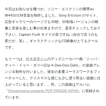
今日はお知らせを幾つか。ソニー・エリクソンの携帯au
W44SのCM音楽を制作しました。Sony Ericsson のサイト、
広告ギャラリーのページでも30秒、60秒各バージョンの映
像と音楽を楽しむ事が出来ますので、是非チェックしてみて
下さい。Captain Funk サイドの音ですね（自分で言うのも
変だが、笑）。ギャラクティックなCG映像がとてもクール
です。
もう一つは、
鈴木亜美さん
のディズニーカバー曲「ジッパ・
ディー・ドゥー・ダァー(Zip-A-Dee-Doo-Dah)」 の楽曲アレ
ンジ＆制作を行いました。彼女の多重コーラスワークをフィ
ーチャーした、クリスマスな感じも少し漂う明るい楽曲に仕
上がっていると思います。。尚、この楽曲はアルバム
「
Disneymania presents POP PARADE JAPAN
」に収録され
ています。