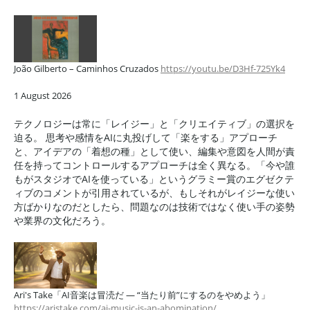
João Gilberto – Caminhos Cruzados
https://youtu.be/D3Hf-725Yk4
1 August 2026
テクノロジーは常に「レイジー」と「クリエイティブ」の選択を
迫る。 思考や感情をAIに丸投げして「楽をする」アプローチ
と、アイデアの「着想の種」として使い、編集や意図を人間が責
任を持ってコントロールするアプローチは全く異なる。「今や誰
もがスタジオでAIを使っている」というグラミー賞のエグゼクテ
ィブのコメントが引用されているが、もしそれがレイジーな使い
方ばかりなのだとしたら、問題なのは技術ではなく使い手の姿勢
や業界の文化だろう。
Ari's Take「AI音楽は冒涜だ — “当たり前”にするのをやめよう」
https://aristake.com/ai-music-is-an-abomination/