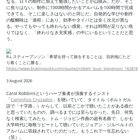
なる。日々の制作に加えて勉強したいことが山積み。だが、そこ
に焦りはない。制作に1000時間かかるアルバムを100時間で完成
できても、そこに楽しさはないのと同じだ。自発的な学びや創作
の醍醐味は「過程」にあり、効率やタイパとは全く次元が異な
る。やってもやっても終わらない感覚。それは時間が足りない焦
りではなく、「終わりなき充実感」の中にいるということだと思
う。
R.L.スティーブンソン「希望を持って旅をすることは、目的地にたど
り着くことに勝る」
https://www.brainyquote.com/quotes/robert_louis_stevenson_162816
3 August 2026
Carol Robbinsというハープ奏者が演奏するインスト
「
Caminhos Cruzados
」を聴いていて、タイトル（ポルトガル
語で「十字路」）からして、以前どこかで聴いたことがある曲だ
と思っていたものの、調べるまでには至らなかった。先日、何気
なく検索してみたら、トム・ジョビン作曲の超有名曲で、しかも
大学時代に毎晩リピートして聴いていたジョアン・ジルベルトの
アルバムに収録されていたのだった。もうこれで一生忘れない
（笑）。