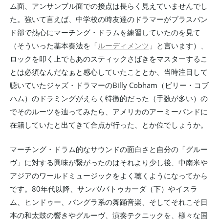
ム面、アンサンブル面での接点は長らく見えていませんでし
た。強いて言えば、中学校の時友達のドラマーがブラスバン
ド部で熱心にマーチング・ドラムを練習していたのを見て
（そういった基本奏法を「
ルーディメンツ
」と言います）、
ロックを叩く上でもあのスティックさばきをマスターするこ
とは必須なんだなぁと感心していたこととか、当時注目して
聴いていたジャズ・ドラマーのBilly Cobham（ビリー・コブ
ハム）のドラミングがえらく特徴的だった（手数が多い）の
でそのルーツを辿ってみたら、アメリカのアーミーバンドに
在籍していたと出てきて合点が行った、とか位でしょうか。
マーチング・ドラム的なサウンドの面白さと自分の「グルー
ヴ」に対する興味が繋がったのはそれより少し後、中南米や
アジアのワールドミュージックをよく聴くようになってから
です。80年代以降、サンバ/バトゥカーダ（下）やイスラ
ム、ヒンドゥー、バングラ系の舞踊音楽、そしてそれこそ日
本の和太鼓の響きやグルーヴ、演奏テクニックを、様々な国