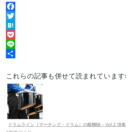
Facebook
Twitter
Hatena
Pocket
Line
共
有
これらの記事も併せて読まれています:
ドラムライン（マーチング・ドラム）の醍醐味 – Vol.2 演奏