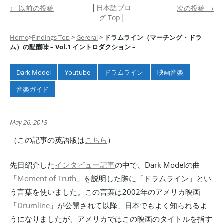
│
日本語ブロ
←
以前の投稿
次の投稿
→
グ Top
│
Home
>
Findings Top
>
Gereral
>
ドラムライン（マーチング・ドラ
ム）の醍醐味 – Vol.1 イントロダクション –
Dark Model
Youtube
ドラムライン
映画音楽
音楽ガイド
May 26, 2015
（この記事の英語版は
こちら
）
先日紹介した
インタビュー記事
の中で、Dark Modelの曲
「
Moment of Truth
」を説明した際に「ドラムライン」とい
う言葉を使いました。この言葉は2002年のアメリカ映画
「
Drumline
」が公開されて以降、日本でもよく知られるよ
うになりましたが、アメリカではこの映画のタイトルを指す