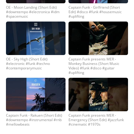
OE - Moon Landing (Short Edit)
Captain Funk - Girlfriend (Short
#downtempo #electronica #idm
Edit) #disco #funk #housemusic
#spacemusic
#uplifting
OE - Sky High (Short Edit)
Captain Funk presents MER -
#electronic #funk #techno
Monkey Business (Short Music
#contemporarymusic
Video) #funk #disco #guitar
#uplifting
Captain Funk - Rakuen (Short Edit)
Captain Funk presents MER -
#downtempo #instrumental #rnb
Emergency (Short Edit) #jazzfunk
#mellowbeats
#cinematic #1970s