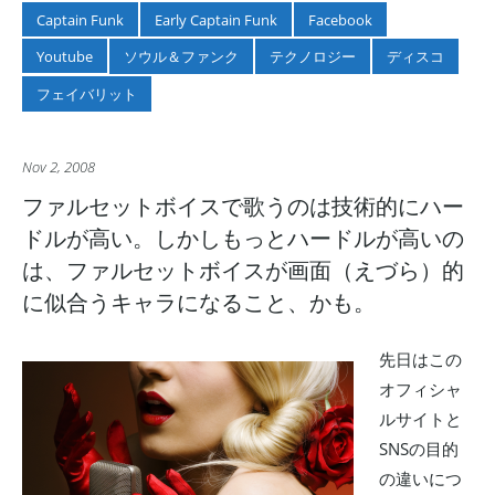
Captain Funk
Early Captain Funk
Facebook
Youtube
ソウル＆ファンク
テクノロジー
ディスコ
フェイバリット
Nov 2, 2008
ファルセットボイスで歌うのは技術的にハー
ドルが高い。しかしもっとハードルが高いの
は、ファルセットボイスが画面（えづら）的
に似合うキャラになること、かも。
先日はこの
オフィシャ
ルサイトと
SNSの目的
の違いにつ