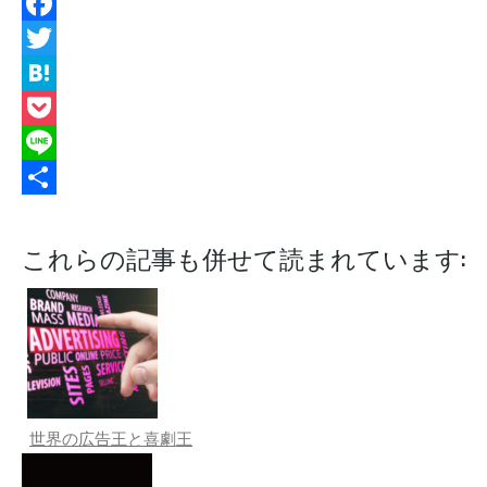
Facebook
Twitter
Hatena
Pocket
Line
共
有
これらの記事も併せて読まれています:
世界の広告王と喜劇王