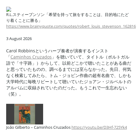
R.L.スティーブンソン「希望を持って旅をすることは、目的地にたど
り着くことに勝る」
https://www.brainyquote.com/quotes/robert_louis_stevenson_162816
3 August 2026
Carol Robbinsというハープ奏者が演奏するインスト
「
Caminhos Cruzados
」を聴いていて、タイトル（ポルトガル
語で「十字路」）からして、以前どこかで聴いたことがある曲だ
と思っていたものの、調べるまでには至らなかった。先日、何気
なく検索してみたら、トム・ジョビン作曲の超有名曲で、しかも
大学時代に毎晩リピートして聴いていたジョアン・ジルベルトの
アルバムに収録されていたのだった。もうこれで一生忘れない
（笑）。
João Gilberto – Caminhos Cruzados
https://youtu.be/D3Hf-725Yk4