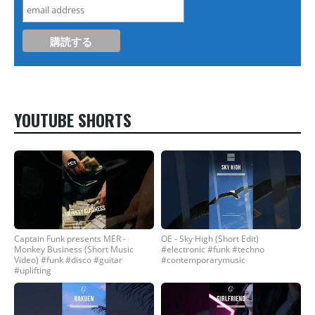
YOUTUBE SHORTS
Captain Funk presents MER -
OE - Sky High (Short Edit)
Monkey Business (Short Music
#electronic #funk #techno
Video) #funk #disco #guitar
#contemporarymusic
#uplifting