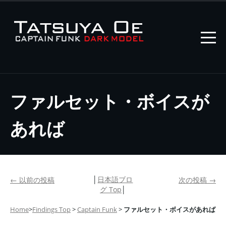
ファルセット・ボイスが
あれば
│
日本語ブロ
←
以前の投稿
次の投稿
→
グ Top
│
Home
>
Findings Top
>
Captain Funk
>
ファルセット・ボイスがあれば