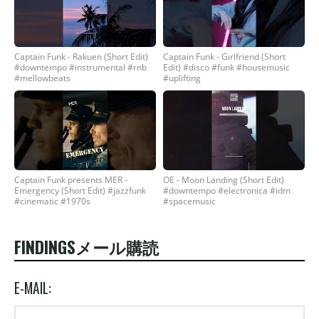
Captain Funk - Rakuen (Short Edit)
Captain Funk - Girlfriend (Short
#downtempo #instrumental #rnb
Edit) #disco #funk #housemusic
#mellowbeats
#uplifting
Captain Funk presents MER -
OE - Moon Landing (Short Edit)
Emergency (Short Edit) #jazzfunk
#downtempo #electronica #idm
#cinematic #1970s
#spacemusic
FINDINGSメール購読
E-MAIL: