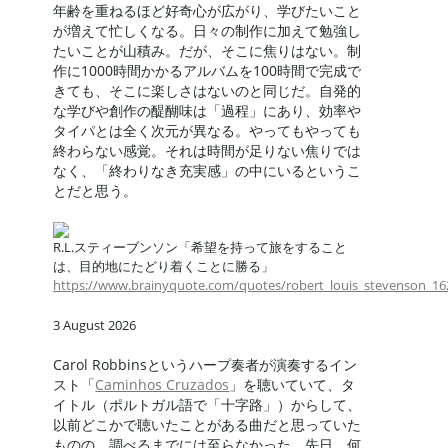
年齢を重ねるほど好奇心が広がり、学びたいこと
が増えて忙しくなる。日々の制作に加えて勉強し
たいことが山積み。だが、そこに焦りはない。制
作に1000時間かかるアルバムを100時間で完成で
きても、そこに楽しさはないのと同じだ。自発的
な学びや創作の醍醐味は「過程」にあり、効率や
タイパとは全く次元が異なる。やってもやっても
終わらない感覚。それは時間が足りない焦りでは
なく、「終わりなき充実感」の中にいるというこ
とだと思う。
R.L.スティーブンソン「希望を持って旅をすること
は、目的地にたどり着くことに勝る」
https://www.brainyquote.com/quotes/robert_louis_stevenson_1
3 August 2026
Carol Robbinsというハープ奏者が演奏するイン
スト「
Caminhos Cruzados
」を聴いていて、タ
イトル（ポルトガル語で「十字路」）からして、
以前どこかで聴いたことがある曲だと思っていた
ものの、調べるまでには至らなかった。先日、何