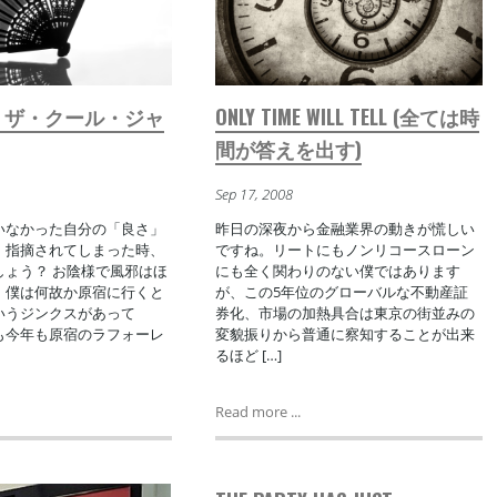
・ザ・クール・ジャ
ONLY TIME WILL TELL (全ては時
間が答えを出す)
Sep 17, 2008
いなかった自分の「良さ」
昨日の深夜から金融業界の動きが慌しい
・指摘されてしまった時、
ですね。リートにもノンリコースローン
しょう？ お陰様で風邪はほ
にも全く関わりのない僕ではあります
。僕は何故か原宿に行くと
が、この5年位のグローバルな不動産証
いうジンクスがあって
券化、市場の加熱具合は東京の街並みの
も今年も原宿のラフォーレ
変貌振りから普通に察知することが出来
るほど […]
Read more ...