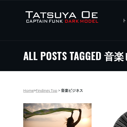
ト
ALL POSTS TAGGED
Home
>
Findings Top
>
音楽ビジネス