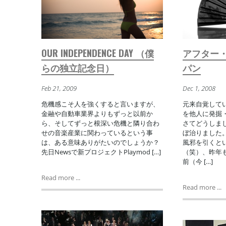
OUR INDEPENDENCE DAY （僕
アフター
らの独立記念日）
パン
Feb 21, 2009
Dec 1, 2008
危機感こそ人を強くすると言いますが、
元来自覚して
金融や自動車業界よりもずっと以前か
を他人に発掘
ら、そしてずっと根深い危機と隣り合わ
さてどうしま
せの音楽産業に関わっているという事
ぼ治りました
は、ある意味ありがたいのでしょうか？
風邪を引くと
先日Newsで新プロジェクトPlaymod […]
（笑）、昨年
前（今 […]
Read more ...
Read more ...