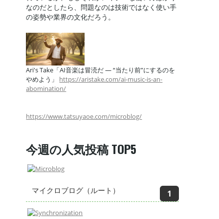
なのだとしたら、問題なのは技術ではなく使い手
の姿勢や業界の文化だろう。
Ari's Take「AI音楽は冒涜だ — “当たり前”にするのを
やめよう」
https://aristake.com/ai-music-is-an-
abomination/
https://www.tatsuyaoe.com/microblog/
今週の人気投稿 TOP5
マイクロブログ（ルート）