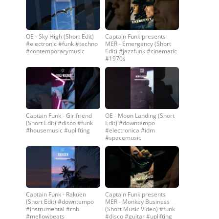
OE - Sky High (Short Edit)
Captain Funk presents
#electronic #funk #techno
MER - Emergency (Short
#contemporarymusic
Edit) #jazzfunk #cinematic
#1970s
Captain Funk - Girlfriend
OE - Moon Landing (Short
(Short Edit) #disco #funk
Edit) #downtempo
#housemusic #uplifting
#electronica #idm
#spacemusic
Captain Funk - Rakuen
Captain Funk presents
(Short Edit) #downtempo
MER - Monkey Business
#instrumental #rnb
(Short Music Video) #funk
#mellowbeats
#disco #guitar #uplifting