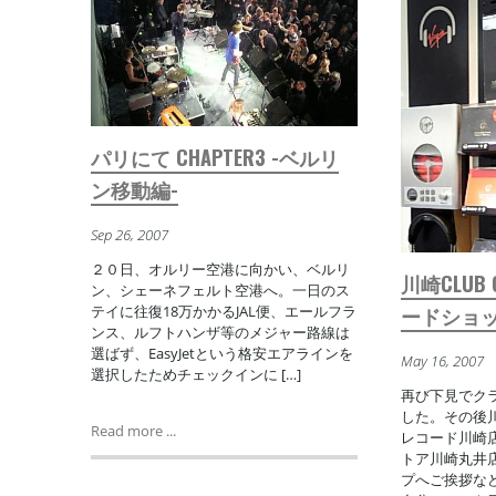
パリにて CHAPTER3 -ベルリ
ン移動編-
Sep 26, 2007
２０日、オルリー空港に向かい、ベルリ
川崎CLUB
ン、シェーネフェルト空港へ。一日のス
ードショ
テイに往復18万かかるJAL便、エールフラ
ンス、ルフトハンザ等のメジャー路線は
選ばず、EasyJetという格安エアラインを
May 16, 2007
選択したためチェックインに […]
再び下見でク
した。その後
Read more ...
レコード川崎
トア川崎丸井
プへご挨拶な