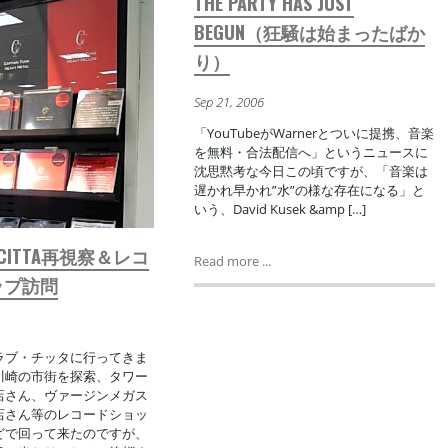
THE PARTY HAS JUST
BEGUN（狂騒は始まったばか
り）
Sep 21, 2006
「YouTubeがWarnerとついに提携、音楽
を無料・合法配信へ」というニュースに
沈思黙考な今日この頃ですが、「音楽は
遅かれ早かれ”水”の様な存在になる」と
いう、David Kusek &amp […]
 CITTA再視察＆レコ
Read more ...
ップ訪問
ラブ・チッタに行ってきま
川崎の市街を探索、タワー
店さん、ヴァージンメガス
店さん等のレコードショッ
どで回って来たのですが、