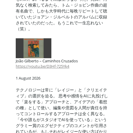
気なく検索してみたら、トム・ジョビン作曲の超
有名曲で、しかも大学時代に毎晩リピートして聴
いていたジョアン・ジルベルトのアルバムに収録
されていたのだった。もうこれで一生忘れない
（笑）。
João Gilberto – Caminhos Cruzados
https://youtu.be/D3Hf-725Yk4
1 August 2026
テクノロジーは常に「レイジー」と「クリエイテ
ィブ」の選択を迫る。 思考や感情をAIに丸投げし
て「楽をする」アプローチと、アイデアの「着想
の種」として使い、編集や意図を人間が責任を持
ってコントロールするアプローチは全く異なる。
「今や誰もがスタジオでAIを使っている」という
グラミー賞のエグゼクティブのコメントが引用さ
れているが、もしそれがレイジーな使い方ばかり